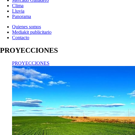
Mercado Ganadero
Clima
Lluvia
Panorama
Quienes somos
Mediakit publicitario
Contacto
PROYECCIONES
PROYECCIONES