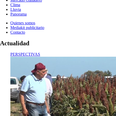
Mercado Ganadero
Clima
Lluvia
Panorama
Quienes somos
Mediakit publicitario
Contacto
Actualidad
PERSPECTIVAS