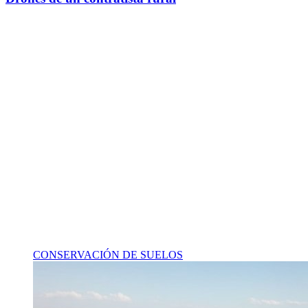
Ahora en
{localidad}
Mercados
Humedad
{humedad}
Máxima
{max}
Ganadero
Mínima
{min}
Categorias
Precios
Máximo
Mínimo
0,000
0,000
Financiero
Categoría
Cierre
Venta
Compra
-
-
Agrícola
Categoría
Precio
Trigo/Wheat
8.470,00
CONSERVACIÓN DE SUELOS
Cotizaciones
Ult. Act: 07/08 - 12:00 hs.