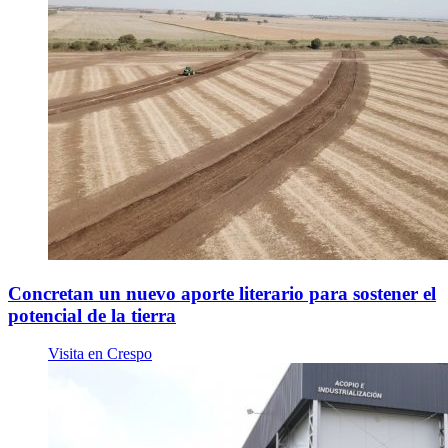
Moneda
Var.
Venta
Compra
Dólar billete
(Bco. Nación)
0.00
0.00
Dólar Oficial
0.00
0.00
Rófex ( . )
-
-
Concretan un nuevo aporte literario para sostener el
potencial de la tierra
Visita en Crespo