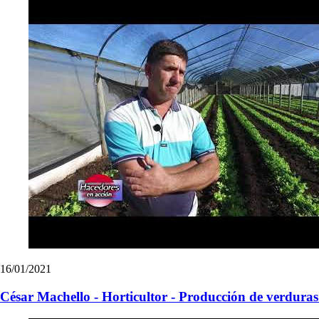
16/01/2021
César Machello - Horticultor - Producción de verduras