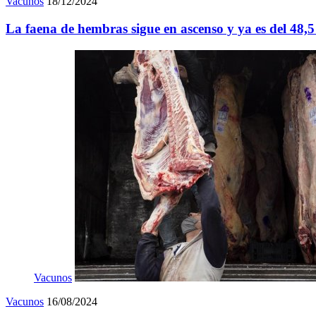
Vacunos
18/12/2024
La faena de hembras sigue en ascenso y ya es del 48,5
Vacunos
Vacunos
16/08/2024