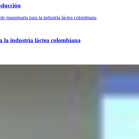
oducción
 la industria láctea colombiana