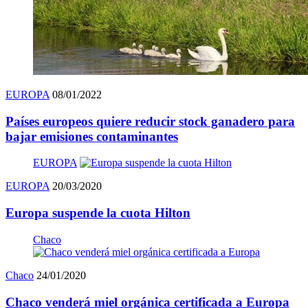
EUROPA
08/01/2022
Países europeos quiere reducir stock ganadero para
bajar emisiones contaminantes
EUROPA
EUROPA
20/03/2020
Europa suspende la cuota Hilton
Chaco
Chaco
24/01/2020
Chaco venderá miel orgánica certificada a Europa