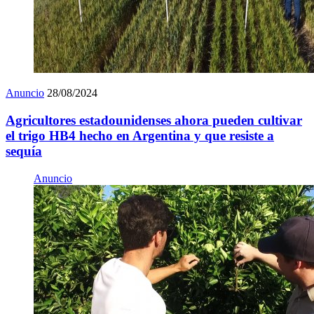
Anuncio
28/08/2024
Agricultores estadounidenses ahora pueden cultivar
el trigo HB4 hecho en Argentina y que resiste a
sequía
Anuncio