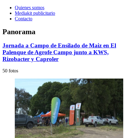
Quienes somos
Mediakit publicitario
Contacto
Panorama
Jornada a Campo de Ensilado de Maiz en El
Palenque de Agrofe Campo junto a KWS,
Rizobacter y Caproler
50 fotos