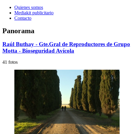
Quienes somos
Mediakit publicitario
Contacto
Panorama
Raúl Buthay - Gte.Gral de Reproductores de Grupo
Motta - Bioseguridad Avícola
41 fotos