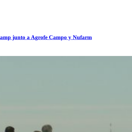
nkamp junto a Agrofe Campo y Nufarm