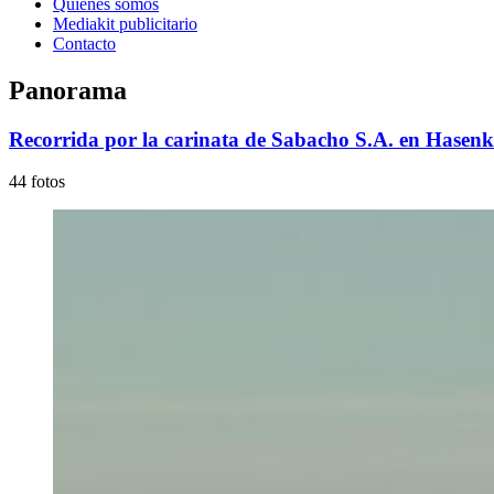
Quienes somos
Mediakit publicitario
Contacto
Panorama
Recorrida por la carinata de Sabacho S.A. en Hase
44 fotos