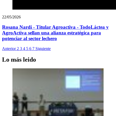
22/05/2026
Rosana Nardi - Titular Agroactiva - TodoLáctea y
AgroActiva sellan una alianza estratégica para
potenciar al sector lechero
Anterior
2
3
4
5
6
7
Siguiente
Lo más leido