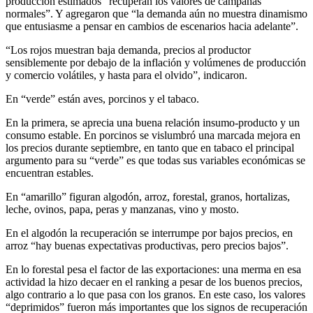
producción estimados “recuperan los valores de campañas
normales”. Y agregaron que “la demanda aún no muestra dinamismo
que entusiasme a pensar en cambios de escenarios hacia adelante”.
“Los rojos muestran baja demanda, precios al productor
sensiblemente por debajo de la inflación y volúmenes de producción
y comercio volátiles, y hasta para el olvido”, indicaron.
En “verde” están aves, porcinos y el tabaco.
En la primera, se aprecia una buena relación insumo-producto y un
consumo estable. En porcinos se vislumbró una marcada mejora en
los precios durante septiembre, en tanto que en tabaco el principal
argumento para su “verde” es que todas sus variables económicas se
encuentran estables.
En “amarillo” figuran algodón, arroz, forestal, granos, hortalizas,
leche, ovinos, papa, peras y manzanas, vino y mosto.
En el algodón la recuperación se interrumpe por bajos precios, en
arroz “hay buenas expectativas productivas, pero precios bajos”.
En lo forestal pesa el factor de las exportaciones: una merma en esa
actividad la hizo decaer en el ranking a pesar de los buenos precios,
algo contrario a lo que pasa con los granos. En este caso, los valores
“deprimidos” fueron más importantes que los signos de recuperación