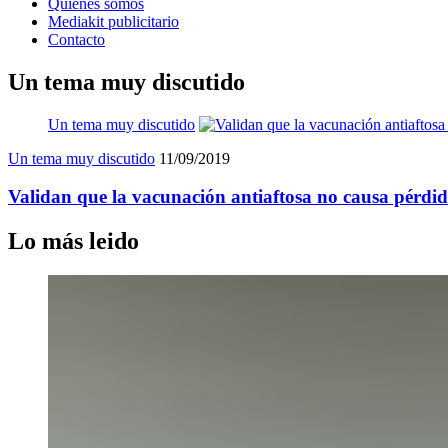
Quienes somos
Mediakit publicitario
Contacto
Un tema muy discutido
Un tema muy discutido
Un tema muy discutido
11/09/2019
Validan que la vacunación antiaftosa no causa pérdid
Lo más leido