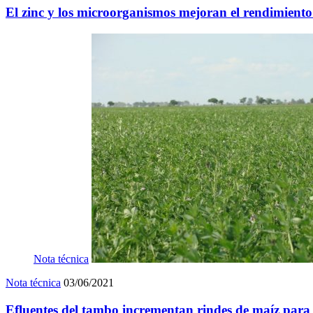
El zinc y los microorganismos mejoran el rendimiento 
Nota técnica
Nota técnica
03/06/2021
Efluentes del tambo incrementan rindes de maíz para s