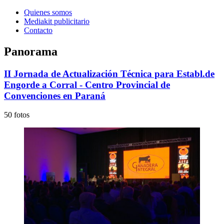
Quienes somos
Mediakit publicitario
Contacto
Panorama
II Jornada de Actualización Técnica para Establ.de
Engorde a Corral - Centro Provincial de
Convenciones en Paraná
50 fotos