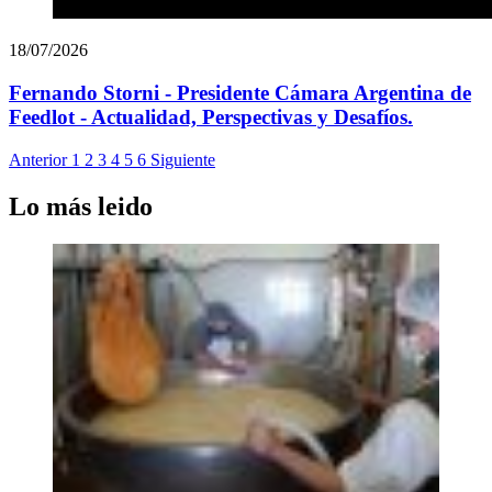
18/07/2026
Fernando Storni - Presidente Cámara Argentina de
Feedlot - Actualidad, Perspectivas y Desafíos.
Anterior
1
2
3
4
5
6
Siguiente
Lo más leido