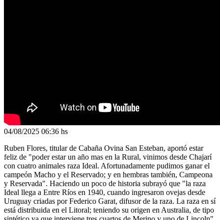
04/08/2025
06:36 hs
Ruben Flores, titular de Cabaña Ovina San Esteban, aportó estar
feliz de "poder estar un año mas en la Rural, vinimos desde Chajarí
con cuatro animales raza Ideal. Afortunadamente pudimos ganar el
campeón Macho y el Reservado; y en hembras también, Campeona
y Reservada". Haciendo un poco de historia subrayó que "la raza
Ideal llega a Entre Ríos en 1940, cuando ingresaron ovejas desde
Uruguay criadas por Federico Garat, difusor de la raza. La raza en sí
está distribuida en el Litoral; teniendo su origen en Australia, de tipo
sintético ya que interviene tres cuartos de Merino y uno de Lincoln".