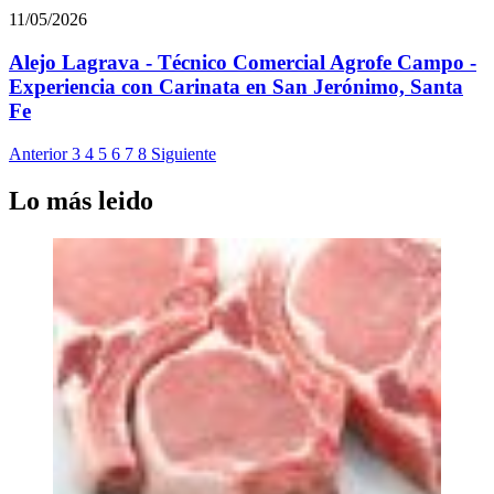
11/05/2026
Alejo Lagrava - Técnico Comercial Agrofe Campo -
Experiencia con Carinata en San Jerónimo, Santa
Fe
Anterior
3
4
5
6
7
8
Siguiente
Lo más leido