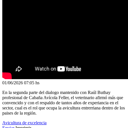
01/06/2026
07:05 hs
En la segunda parte del dialogo mantenido con Raúl Buthay
profesional de Cabaña Avícola Feller, el veterinario afirmó más que
convencido y con el respaldo de tantos años de experiancia en el
sector, cual es el rol que ocupa la avicultura entrerriana dentro de los
paises de la región.
Avicultura de excelencia
Enviar
Imprimir