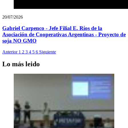
20/07/2026
Gabriel Carpenco - Jefe Filial E. Ríos de la
Asociación de Cooperativas Argentinas - Proyecto de
soja NO GMO
Anterior
1
2
3
4
5
6
Siguiente
Lo más leido