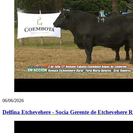
06/06/2026
Delfina Etchevehere - Socia Gerente de Etchevehere 