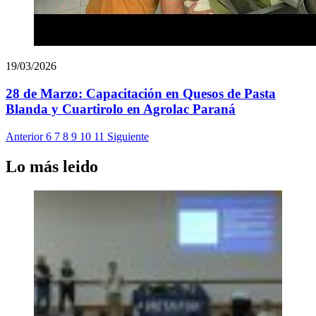
19/03/2026
28 de Marzo: Capacitación en Quesos de Pasta
Blanda y Cuartirolo en Agrolac Paraná
Anterior
6
7
8
9
10
11
Siguiente
Lo más leido