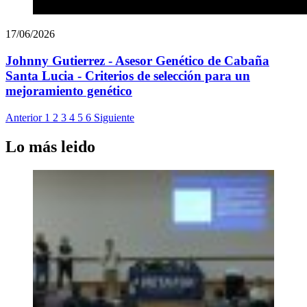
17/06/2026
Johnny Gutierrez - Asesor Genético de Cabaña
Santa Lucia - Criterios de selección para un
mejoramiento genético
Anterior
1
2
3
4
5
6
Siguiente
Lo más leido