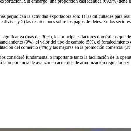
 exportación. Sin embargo, una proporción casi idéntica (69,9%) tiene l
 perjudican la actividad exportadora son: 1) las dificultades para realiz
de divisas y 5) las restricciones sobre los pagos de fletes. En los sect
gnificativa (más del 30%), los principales factores domésticos que deb
nanciamiento (9%), el valor del tipo de cambio (5%), el fortalecimiento 
ilitación del comercio (4%) y las mejoras en la promoción comercial (3
s consideró fundamental o importante tanto la facilitación de la operat
có la importancia de avanzar en acuerdos de armonización regulatoria y 