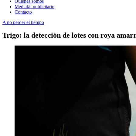
Quienes somos
Mediakit publicitario
Contacto
A no perder el tiempo
Trigo: la detección de lotes con roya amarri