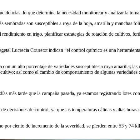
incidencias, lo que determina la necesidad monitorear y analizar la toma
s sembradas son susceptibles a roya de la hoja, amarilla y manchas foli
rendimiento en trigo, planificar estrategias de rotación de cultivos, fe
egetal Lucrecia Couretot indican “el control químico es una herramien
ra con un alto porcentaje de variedades susceptibles a roya amarilla; l
l cultivo; así como el cambio de comportamiento de algunas variedades 
ías más tarde que la campaña pasada, ya estamos registrando lotes con 
e decisiones de control, ya que las temperaturas cálidas y altas horas 
 por ciento de incremento de la severidad, se pierden entre 53 y 74 kilo