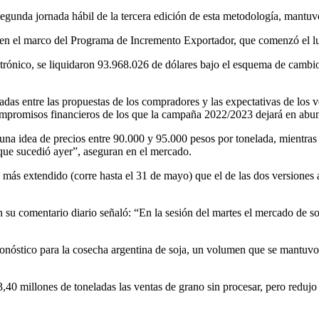
egunda jornada hábil de la tercera edición de esta metodología, mantuvo
 en el marco del Programa de Incremento Exportador, que comenzó el lun
trónico, se liquidaron 93.968.026 de dólares bajo el esquema de cambio 
adas entre las propuestas de los compradores y las expectativas de lo
mpromisos financieros de los que la campaña 2022/2023 dejará en abund
na idea de precios entre 90.000 y 95.000 pesos por tonelada, mientras 
ue sucedió ayer”, aseguran en el mercado.
a más extendido (corre hasta el 31 de mayo) que el de las dos versiones
 su comentario diario señaló: “En la sesión del martes el mercado de 
onóstico para la cosecha argentina de soja, un volumen que se mantuvo
0 millones de toneladas las ventas de grano sin procesar, pero redujo d