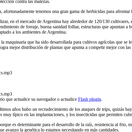
otección contra las malezas.
n, afortunadamente tenemos una gran gama de herbicidas para afrontar la
izar, en el mercado de Argentina hay alrededor de 120/130 cultivares, e
endimiento de forraje, buena sanidad folliar, estructuras que apuntan a bu
daptado a los ambientes de Argentina.
maquinaria que ha sido desarrollada para cultivos agrícolas que se le ag
e logra mejor distribución de plantas que apunta a competir mejor con las
cs.mp3
cs.mp3
rio que actualice su navegador o actualice
Flash plugin
.
últimos años hubo un recrudecimiento de los ataques de trips, quizás hay
muy típico en las implantaciones, y los insecticidas que permiten cubri
 porque es determinante para el desarrollo de la raíz, resistencia al frio
 que avanzo la genética lo estamos necesitando en más cantidades.