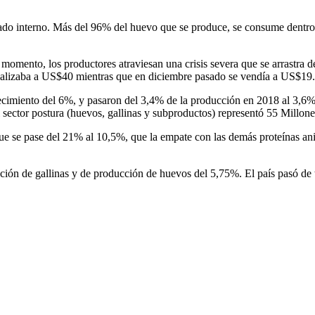
do interno. Más del 96% del huevo que se produce, se consume dentro d
e momento, los productores atraviesan una crisis severa que se arrastr
cializaba a US$40 mientras que en diciembre pasado se vendía a US$19.
crecimiento del 6%, y pasaron del 3,4% de la producción en 2018 al 3,6
l sector postura (huevos, gallinas y subproductos) representó 55 Millon
ue se pase del 21% al 10,5%, que la empate con las demás proteínas an
ión de gallinas y de producción de huevos del 5,75%. El país pasó de t