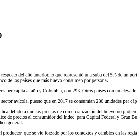
9
especto del año anterior, lo que representó una suba del 5% de un per
 cinco de los países que más huevo consumen por persona.
os per cápita al año y Colombia, con 293. Otros países con un elevad
 sector avícola, puesto que en 2017 se consumían 280 unidades per cápi
plica debido a que los precios de comercialización del huevo no pudier
índice de precios al consumidor del Indec, para Capital Federal y Gran
ice general.
l productor, que se vio forzado por los contextos y cambios en las regl