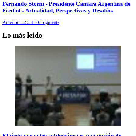
Fernando Storni - Presidente Cámara Argentina de
Feedlot - Actualidad, Perspectivas y Desafíos.
Anterior
1
2
3
4
5
6
Siguiente
Lo más leido
El riego por goteo subterráneo es una opción de