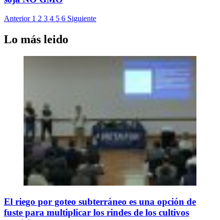
Anterior
1
2
3
4
5
6
Siguiente
Lo más leido
El riego por goteo subterráneo es una opción de
fuste para multiplicar los rindes de los cultivos