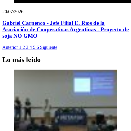
20/07/2026
Gabriel Carpenco - Jefe Filial E. Ríos de la
Asociación de Cooperativas Argentinas - Proyecto de
soja NO GMO
Anterior
1
2
3
4
5
6
Siguiente
Lo más leido