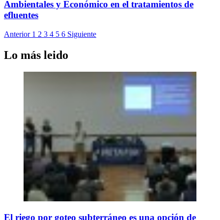
Ambientales y Económico en el tratamientos de
efluentes
Anterior
1
2
3
4
5
6
Siguiente
Lo más leido
El riego por goteo subterráneo es una opción de