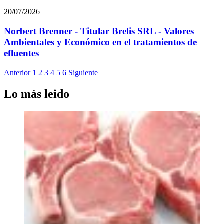
20/07/2026
Norbert Brenner - Titular Brelis SRL - Valores
Ambientales y Económico en el tratamientos de
efluentes
Anterior
1
2
3
4
5
6
Siguiente
Lo más leido