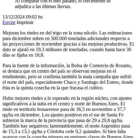
Al comparar con el mes pasado, el crecimiento se
adjudica a las últimas lluvias.
13/12/2024
09:02 hs
Enviar
Imprimir
Mejoran los rindes en del trigo en la zona núcelo. Las estimaciones
para diciembre suben en 500.000 toneladas adicionales respecto a
las proyecciones de noviembre gracias a las mejoras productivas. El
dato se ajustó en 19,3 millones de toneladas, cuando hasta hace 30
días se fijaba en 18,8.
Para la fuente de la información, la Bolsa de Comercio de Rosario,
se destaca que en centro del país se observan mejoras en el
rendimiento, pero se confirma también la mala campaña que sufrió
el norte del país, especialmente Chaco y Santiago del Estero, donde
ésta es la quinta cosecha en la que fracasa el cultivo.
Hubo mejores rindes a lo esperado en la región núcleo, con ajustes
significativos a la suba en el centro y norte de Buenos Aires. El
rinde en territorio bonaerense pasa de 36,5 en noviembre a 37,7
qq/ha en diciembre. Los ajustes positivos en el sur de Santa Fe
subieron la marca de la provincia que pasa de 29 a 29,8 qq/ha.
También hay negativos; lamentablemente, el norte Argentino pasa
de 15,3 a 13,1 qq/ha y Córdoba cede 0,2 quintales. Si bien falta
avanzar con la cosecha triguera en regiones claves de Buenos Aires,