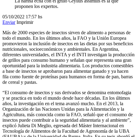
La harina echa con el grillo Gryllus assimilis es la que
proponen los expertos.
05/10/2022
17:57 hs
Enviar
Imprimir
Más de 2000 especies de insectos sirven de alimento a personas de
todo el mundo. En los últimos años, la FAO y la Unión Europea
promovieron la inclusión de insectos en las dietas por sus beneficios
nutricionales, socioeconómicos y ambientales. En Argentina,
diferentes universidades, el INTA y el INTI investigan la producción
de grillos para consumo humano y señalan que representa una gran
oportunidad para la industria alimentaria. Los productos comestibles
a base de insectos se aprobaron para alimentar ganado y ya hacen
fila como fuente de proteínas para humanos en forma de pan, barras
de cereal y pastas.
“El consumo de insectos y sus derivados se denomina entomofagia
y se practica en todo el mundo desde hace décadas. En los últimos
años, la investigación en el tema avanzó mucho. En el 2013, la
Organización de las Naciones Unidas para la Alimentación y la
Agricultura, más conocida como la FAO, señaló que el consumo de
insectos puede contribuir a la seguridad alimentaria y al ambiente”,
explicó Julieta Di Meglio, egresada del Máster Internacional en
Tecnología de Alimentos de la Facultad de Agronomía de la UBA
(FAUBA) y de la Universidad de Parma, Italia. En su tesis abordó el