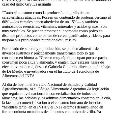
caso del grillo Gryllus assimilis.
“Tanto el consumo como la producción de grillo tienen
características atractivas. Poseen un contenido de proteína cercano al
60% —los cereales tienen alrededor de un 15%— y también
aminoácidos esenciales, vitaminas, minerales y ácidos grasos. Son
muy versátiles. Se pueden procesar e incorporar como polvo en
distintos productos como barras de cereal, panificados y fideos, para
mejorar sus propiedades nutricionales”, resaltó.
Por el lado de su cría y reproducción, se pueden alimentar de
diversos sustratos y prácticamente transforman todo lo que
consumen en biomasa. “Crecen muy rápido, ocupan poco espacio,
consumen poca agua y alimento, y emiten muy escasos gases de
efecto invernadero”, destacó Gabriela Gallardo, directora del trabajo
de Di Meglio e investigadora en el Instituto de Tecnología de
Alimentos del INTA.
Al día de hoy, ni el Servicio Nacional de Sanidad y Calidad
Agroalimentaria, ni el Código Alimentario Argentino -la legislación
que regula a nivel nacional la comercialización de todos los
alimentos, las bebidas y los aditivos alimentarios- contemplan la cría,
la faena, la comercialización o el consumo humano de insectos.
“Mientras tanto, en el INTA y el INTI estamos desarrollando en
forma conjunta prototipos de alimentos con polvo de grillo. Ya