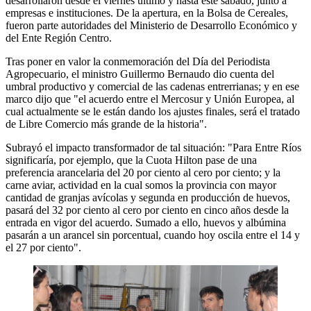
desarrollaron desde el viernes último y hasta este sábado, junto a
empresas e instituciones. De la apertura, en la Bolsa de Cereales,
fueron parte autoridades del Ministerio de Desarrollo Económico y
del Ente Región Centro.
Tras poner en valor la conmemoración del Día del Periodista
Agropecuario, el ministro Guillermo Bernaudo dio cuenta del
umbral productivo y comercial de las cadenas entrerrianas; y en ese
marco dijo que "el acuerdo entre el Mercosur y Unión Europea, al
cual actualmente se le están dando los ajustes finales, será el tratado
de Libre Comercio más grande de la historia".
Subrayó el impacto transformador de tal situación: "Para Entre Ríos
significaría, por ejemplo, que la Cuota Hilton pase de una
preferencia arancelaria del 20 por ciento al cero por ciento; y la
carne aviar, actividad en la cual somos la provincia con mayor
cantidad de granjas avícolas y segunda en producción de huevos,
pasará del 32 por ciento al cero por ciento en cinco años desde la
entrada en vigor del acuerdo. Sumado a ello, huevos y albúmina
pasarán a un arancel sin porcentual, cuando hoy oscila entre el 14 y
el 27 por ciento".