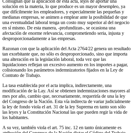
Consignan que la aplicación de esta acta, lejos de aportar una
solución en la materia, lo que produce es un mayor desempleo, ya
que difícilmente los empleadores, y especialmente las pequeñas y
medianas empresas, se animen a emplear ante la posibilidad de que
una eventualidad laboral tenga un costo muy superior al del negocio
en sí mismo. De esta manera, -profundizan-, se ocasiona una
afectación de enorme relevancia, comprometiendo seria, injusta y
desproporcionadamente a las empresas.
Razonan con que la aplicación del Acta 2764/22 genera un resultado
tan exorbitante que, no sólo es desproporcionado, sino que importa
una alteración en la legislación laboral, toda vez que las
liquidaciones reflejan un excesivo aumento en los importes a pagar,
colisionando los parámetros indemnizatorios fijados en la Ley de
Contrato de Trabajo.
La tasa establecida por el acta implica, indirectamente, una
modificación de la Lay. Así se obtienen indemnizaciones mayores al
mes por año, cambio que, necesariamente, requeriría de una la ley
del Congreso de la Nación. Esta vía indirecta de variar judicialmente
la ley de fondo viola el art. 31 de la ley Suprema en tanto son sólo
las leyes y la Constitución Nacional las que pueden regir la vida de
los habitantes.
A su vez, también viola el art. 75 inc. 12 en tanto únicamente es
atribución del Congreso de la Nación dictar el Código del Trabajo.