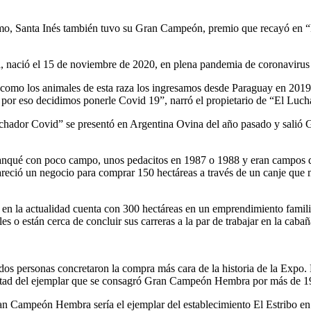
rmo, Santa Inés también tuvo su Gran Campeón, premio que recayó en 
, nació el 15 de noviembre de 2020, en plena pandemia de coronavirus
como los animales de esta raza los ingresamos desde Paraguay en 201
por eso decidimos ponerle Covid 19”, narró el propietario de “El Lucha
uchador Covid” se presentó en Argentina Ovina del año pasado y salió G
rranqué con poco campo, unos pedacitos en 1987 o 1988 y eran campos d
reció un negocio para comprar 150 hectáreas a través de un canje que 
en la actualidad cuenta con 300 hectáreas en un emprendimiento familia
 o están cerca de concluir sus carreras a la par de trabajar en la cabañ
os personas concretaron la compra más cara de la historia de la Expo. E
 mitad del ejemplar que se consagró Gran Campeón Hembra por más de 19
ran Campeón Hembra sería el ejemplar del establecimiento El Estribo en C