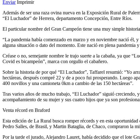
Enviar
Imprimir
Además de ser una raza ovina nueva en la Exposición Rural de Pale
“El Luchador” de Herrera, departamento Concepción, Entre Ríos.
El particular nombre del Gran Campeón tiene una muy simple historia
“La pandemia había comenzado en marzo y en noviembre nació él, y 
alguna situación o dato del momento. Este nació en plena pandemia y 
Créase o no, semejante nombre le trajo suerte a la cabaña, ya que “L
Covid es bicampeón”, marca con orgullo el cabañero.
Sobre la historia de por qué “El Luchador”, Taffarel resumió: “Yo a
hectáreas, después compré 22 y de a poco fui prosperando. Luego apa
400 novillos y una camioneta 0km a cambio de las 150 hectáreas”.
Tras varios años de mucho trabajo, “El Luchador” siguió creciendo, y 
acompañamiento de su mujer y sus cuatro hijos que ya son profesionales
Venta récord en Braford
Esta edición de La Rural busca romper récords y en esta oportunidad d
Pedro Salles, de Brasil, y Martin Bataglia, de Chaco, compraron la
Por la tarde el jurado, Alejandro Lauret, había decidido que el lote G