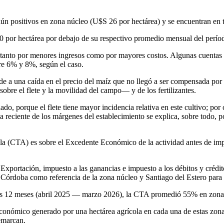
 aún positivos en zona núcleo (U$S 26 por hectárea) y se encuentran en
90 por hectárea por debajo de su respectivo promedio mensual del perí
a tanto por menores ingresos como por mayores costos. Algunas cuentas
re 6% y 8%, según el caso.
e a una caída en el precio del maíz que no llegó a ser compensada por l
obre el flete y la movilidad del campo— y de los fertilizantes.
do, porque el flete tiene mayor incidencia relativa en este cultivo; po
da reciente de los márgenes del establecimiento se explica, sobre todo, 
cola (CTA) es sobre el Excedente Económico de la actividad antes de imp
portación, impuesto a las ganancias e impuesto a los débitos y crédi
ma Córdoba como referencia de la zona núcleo y Santiago del Estero par
timos 12 meses (abril 2025 — marzo 2026), la CTA promedió 55% en zo
económico generado por una hectárea agrícola en cada una de estas zona
emarcan.