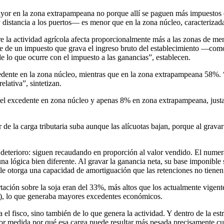
a mayor en la zona extrapampeana no porque allí se paguen más impuesto
 distancia a los puertos— es menor que en la zona núcleo, caracterizad
bre la actividad agrícola afecta proporcionalmente más a las zonas de me
e de un impuesto que grava el ingreso bruto del establecimiento —como
de lo que ocurre con el impuesto a las ganancias”, establecen.
xcedente en la zona núcleo, mientras que en la zona extrapampeana 58%.
lativa”, sintetizan.
el excedente en zona núcleo y apenas 8% en zona extrapampeana, justame
de la carga tributaria suba aunque las alícuotas bajan, porque al gravar
 el deterioro: siguen recaudando en proporción al valor vendido. El num
na lógica bien diferente. Al gravar la ganancia neta, su base imponible
e otorga una capacidad de amortiguación que las retenciones no tienen
ón sobre la soja eran del 33%, más altos que los actualmente vigentes
), lo que generaba mayores excedentes económicos.
a el fisco, sino también de lo que genera la actividad. Y dentro de la es
mayor medida por qué esa carga puede resultar más pesada precisamente cu