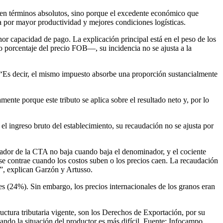
s en términos absolutos, sino porque el excedente económico que
a por mayor productividad y mejores condiciones logísticas.
nor capacidad de pago. La explicación principal está en el peso de los
 porcentaje del precio FOB—, su incidencia no se ajusta a la
 “Es decir, el mismo impuesto absorbe una proporción sustancialmente
nte porque este tributo se aplica sobre el resultado neto y, por lo
 el ingreso bruto del establecimiento, su recaudación no se ajusta por
erador de la CTA no baja cuando baja el denominador, y el cociente
 se contrae cuando los costos suben o los precios caen. La recaudación
”, explican Garzón y Artusso.
 (24%). Sin embargo, los precios internacionales de los granos eran
tructura tributaria vigente, son los Derechos de Exportación, por su
ando la situación del productor es más difícil. Fuente: Infocampo