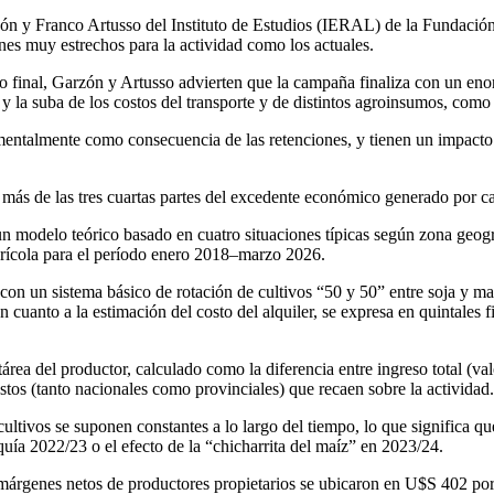
n y Franco Artusso del Instituto de Estudios (IERAL) de la Fundación 
nes muy estrechos para la actividad como los actuales.
 final, Garzón y Artusso advierten que la campaña finaliza con un enor
y la suba de los costos del transporte y de distintos agroinsumos, como p
entalmente como consecuencia de las retenciones, y tienen un impacto su
e más de las tres cuartas partes del excedente económico generado por c
n modelo teórico basado en cuatro situaciones típicas según zona geogr
agrícola para el período enero 2018–marzo 2026.
con un sistema básico de rotación de cultivos “50 y 50” entre soja y m
cuanto a la estimación del costo del alquiler, se expresa en quintales f
área del productor, calculado como la diferencia entre ingreso total (val
stos (tanto nacionales como provinciales) que recaen sobre la actividad.
cultivos se suponen constantes a lo largo del tiempo, lo que significa q
quía 2022/23 o el efecto de la “chicharrita del maíz” en 2023/24.
s márgenes netos de productores propietarios se ubicaron en U$S 402 p