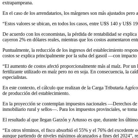
extrapampeana.
En el caso de los arrendatarios, los márgenes son más ajustados pero
“Estos valores se ubican, en todos los casos, entre U$S 140 y U$S 1
De acuerdo con los economistas, la pérdida de rentabilidad se explic
cayeron 2% en dólares reales, mientras que los costos aumentaron ent
Puntualmente, la reducción de los ingresos del establecimiento respond
costos se explica principalmente por la suba del gasoil —con impacto s
“El aumento de costos afectó proporcionalmente más al maíz. Por un la
fertilizante utilizado en maíz pero no en soja. En consecuencia, la caí
especialistas.
En este contexto, el cálculo que realizan de la Carga Tributaria Agrí
de producción del establecimiento.
En la proyección se contemplan impuestos nacionales —Derechos de Ex
inmobiliario rural y sellos—. Para los impuestos provinciales, se to
El resultado al que llegan Garzón y Artusso es que, durante los úl
“En otros términos, el fisco absorbió el 55% y el 76% del excedente 
aunque partiendo de niveles máximos alcanzados a fines del 2024”, r