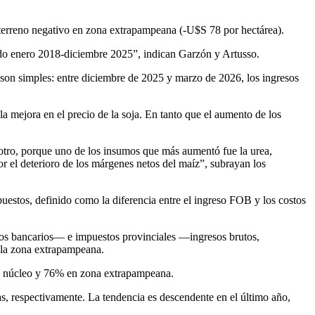
 terreno negativo en zona extrapampeana (-U$S 78 por hectárea).
odo enero 2018-diciembre 2025”, indican Garzón y Artusso.
 son simples: entre diciembre de 2025 y marzo de 2026, los ingresos
a mejora en el precio de la soja. En tanto que el aumento de los
r otro, porque uno de los insumos que más aumentó fue la urea,
por el deterioro de los márgenes netos del maíz”, subrayan los
uestos, definido como la diferencia entre el ingreso FOB y los costos
tos bancarios— e impuestos provinciales —ingresos brutos,
a la zona extrapampeana.
na núcleo y 76% en zona extrapampeana.
s, respectivamente. La tendencia es descendente en el último año,