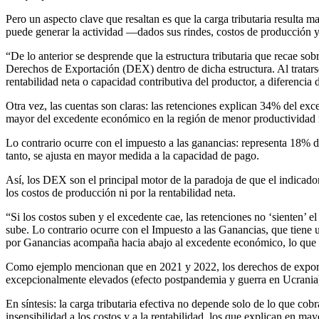
Pero un aspecto clave que resaltan es que la carga tributaria result
puede generar la actividad —dados sus rindes, costos de producción y
“De lo anterior se desprende que la estructura tributaria que recae so
Derechos de Exportación (DEX) dentro de dicha estructura. Al tratars
rentabilidad neta o capacidad contributiva del productor, a diferencia 
Otra vez, las cuentas son claras: las retenciones explican 34% del e
mayor del excedente económico en la región de menor productividad re
Lo contrario ocurre con el impuesto a las ganancias: representa 18% d
tanto, se ajusta en mayor medida a la capacidad de pago.
Así, los DEX son el principal motor de la paradoja de que el indicador 
los costos de producción ni por la rentabilidad neta.
“Si los costos suben y el excedente cae, las retenciones no ‘sienten’
sube. Lo contrario ocurre con el Impuesto a las Ganancias, que tiene u
por Ganancias acompaña hacia abajo al excedente económico, lo que l
Como ejemplo mencionan que en 2021 y 2022, los derechos de exportaci
excepcionalmente elevados (efecto postpandemia y guerra en Ucrania
En síntesis: la carga tributaria efectiva no depende solo de lo que cobr
insensibilidad a los costos y a la rentabilidad, los que explican en 