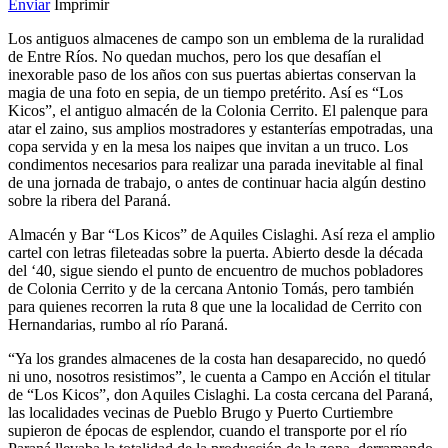
Enviar
Imprimir
Los antiguos almacenes de campo son un emblema de la ruralidad
de Entre Ríos. No quedan muchos, pero los que desafían el
inexorable paso de los años con sus puertas abiertas conservan la
magia de una foto en sepia, de un tiempo pretérito. Así es “Los
Kicos”, el antiguo almacén de la Colonia Cerrito. El palenque para
atar el zaino, sus amplios mostradores y estanterías empotradas, una
copa servida y en la mesa los naipes que invitan a un truco. Los
condimentos necesarios para realizar una parada inevitable al final
de una jornada de trabajo, o antes de continuar hacia algún destino
sobre la ribera del Paraná.
Almacén y Bar “Los Kicos” de Aquiles Cislaghi. Así reza el amplio
cartel con letras fileteadas sobre la puerta. Abierto desde la década
del ‘40, sigue siendo el punto de encuentro de muchos pobladores
de Colonia Cerrito y de la cercana Antonio Tomás, pero también
para quienes recorren la ruta 8 que une la localidad de Cerrito con
Hernandarias, rumbo al río Paraná.
“Ya los grandes almacenes de la costa han desaparecido, no quedó
ni uno, nosotros resistimos”, le cuenta a Campo en Acción el titular
de “Los Kicos”, don Aquiles Cislaghi. La costa cercana del Paraná,
las localidades vecinas de Pueblo Brugo y Puerto Curtiembre
supieron de épocas de esplendor, cuando el transporte por el río