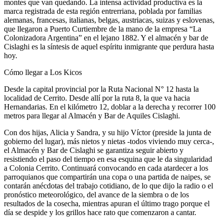
montes que van quedando. La intensa actividad productiva es la
marca registrada de esta región entrerriana, poblada por familias
alemanas, francesas, italianas, belgas, austriacas, suizas y eslovenas,
que llegaron a Puerto Curtiembre de la mano de la empresa “La
Colonizadora Argentina” en el lejano 1882. Y el almacén y bar de
Cislaghi es la síntesis de aquel espíritu inmigrante que perdura hasta
hoy.
Cómo llegar a Los Kicos
Desde la capital provincial por la Ruta Nacional N° 12 hasta la
localidad de Cerrito. Desde allí por la ruta 8, la que va hacia
Hernandarias. En el kilómetro 12, doblar a la derecha y recorrer 100
metros para llegar al Almacén y Bar de Aquiles Cislaghi.
Con dos hijas, Alicia y Sandra, y su hijo Víctor (preside la junta de
gobierno del lugar), más nietos y nietas -todos viviendo muy cerca-,
el Almacén y Bar de Cislaghi se garantiza seguir abierto y
resistiendo el paso del tiempo en esa esquina que le da singularidad
a Colonia Cerrito. Continuará convocando en cada atardecer a los
parroquianos que compartirán una copa o una partida de naipes, se
contarán anécdotas del trabajo cotidiano, de lo que dijo la radio o el
pronóstico meteorológico, del avance de la siembra o de los
resultados de la cosecha, mientras apuran el último trago porque el
día se despide y los grillos hace rato que comenzaron a cantar.