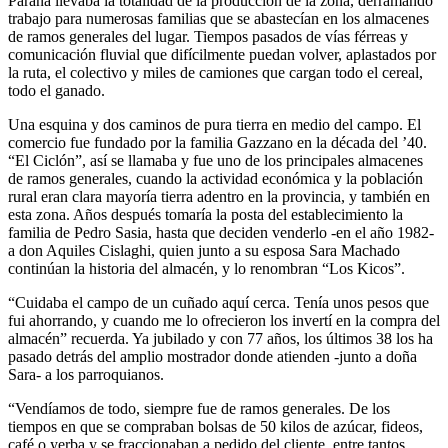
Paraná llevaba la totalidad de la producción de la zona, derramando
trabajo para numerosas familias que se abastecían en los almacenes
de ramos generales del lugar. Tiempos pasados de vías férreas y
comunicación fluvial que difícilmente puedan volver, aplastados por
la ruta, el colectivo y miles de camiones que cargan todo el cereal,
todo el ganado.
Una esquina y dos caminos de pura tierra en medio del campo. El
comercio fue fundado por la familia Gazzano en la década del ’40.
“El Ciclón”, así se llamaba y fue uno de los principales almacenes
de ramos generales, cuando la actividad económica y la población
rural eran clara mayoría tierra adentro en la provincia, y también en
esta zona. Años después tomaría la posta del establecimiento la
familia de Pedro Sasia, hasta que deciden venderlo -en el año 1982-
a don Aquiles Cislaghi, quien junto a su esposa Sara Machado
continúan la historia del almacén, y lo renombran “Los Kicos”.
“Cuidaba el campo de un cuñado aquí cerca. Tenía unos pesos que
fui ahorrando, y cuando me lo ofrecieron los invertí en la compra del
almacén” recuerda. Ya jubilado y con 77 años, los últimos 38 los ha
pasado detrás del amplio mostrador donde atienden -junto a doña
Sara- a los parroquianos.
“Vendíamos de todo, siempre fue de ramos generales. De los
tiempos en que se compraban bolsas de 50 kilos de azúcar, fideos,
café o yerba y se fraccionaban a pedido del cliente, entre tantos