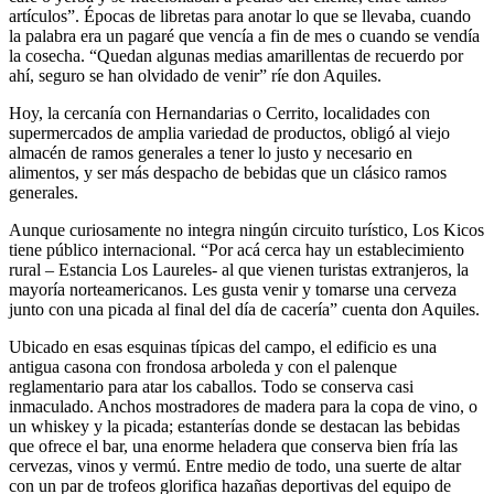
artículos”. Épocas de libretas para anotar lo que se llevaba, cuando
la palabra era un pagaré que vencía a fin de mes o cuando se vendía
la cosecha. “Quedan algunas medias amarillentas de recuerdo por
ahí, seguro se han olvidado de venir” ríe don Aquiles.
Hoy, la cercanía con Hernandarias o Cerrito, localidades con
supermercados de amplia variedad de productos, obligó al viejo
almacén de ramos generales a tener lo justo y necesario en
alimentos, y ser más despacho de bebidas que un clásico ramos
generales.
Aunque curiosamente no integra ningún circuito turístico, Los Kicos
tiene público internacional. “Por acá cerca hay un establecimiento
rural – Estancia Los Laureles- al que vienen turistas extranjeros, la
mayoría norteamericanos. Les gusta venir y tomarse una cerveza
junto con una picada al final del día de cacería” cuenta don Aquiles.
Ubicado en esas esquinas típicas del campo, el edificio es una
antigua casona con frondosa arboleda y con el palenque
reglamentario para atar los caballos. Todo se conserva casi
inmaculado. Anchos mostradores de madera para la copa de vino, o
un whiskey y la picada; estanterías donde se destacan las bebidas
que ofrece el bar, una enorme heladera que conserva bien fría las
cervezas, vinos y vermú. Entre medio de todo, una suerte de altar
con un par de trofeos glorifica hazañas deportivas del equipo de