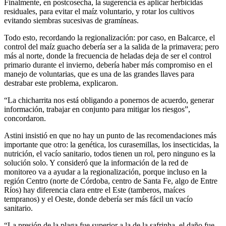
Finalmente, en postcosecha, la sugerencia es aplicar herbicidas
residuales, para evitar el maíz voluntario, y rotar los cultivos
evitando siembras sucesivas de gramíneas.
Todo esto, recordando la regionalización: por caso, en Balcarce, el
control del maíz guacho debería ser a la salida de la primavera; pero
más al norte, donde la frecuencia de heladas deja de ser el control
primario durante el invierno, debería haber más compromiso en el
manejo de voluntarias, que es una de las grandes llaves para
destrabar este problema, explicaron.
“La chicharrita nos está obligando a ponernos de acuerdo, generar
información, trabajar en conjunto para mitigar los riesgos”,
concordaron.
Astini insistió en que no hay un punto de las recomendaciones más
importante que otro: la genética, los curasemillas, los insecticidas, la
nutrición, el vacío sanitario, todos tienen un rol, pero ninguno es la
solución solo. Y consideró que la información de la red de
monitoreo va a ayudar a la regionalización, porque incluso en la
región Centro (norte de Córdoba, centro de Santa Fe, algo de Entre
Ríos) hay diferencia clara entre el Este (tamberos, maíces
tempranos) y el Oeste, donde debería ser más fácil un vacío
sanitario.
“La presión de la plaga fue superior a la de la safrinha, el daño fue