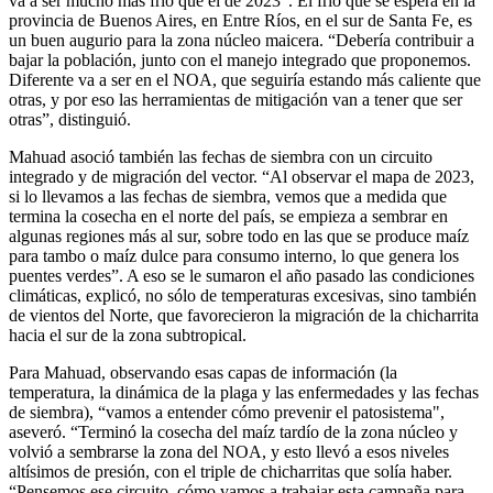
va a ser mucho más frío que el de 2023". El frío que se espera en la
provincia de Buenos Aires, en Entre Ríos, en el sur de Santa Fe, es
un buen augurio para la zona núcleo maicera. “Debería contribuir a
bajar la población, junto con el manejo integrado que proponemos.
Diferente va a ser en el NOA, que seguiría estando más caliente que
otras, y por eso las herramientas de mitigación van a tener que ser
otras”, distinguió.
Mahuad asoció también las fechas de siembra con un circuito
integrado y de migración del vector. “Al observar el mapa de 2023,
si lo llevamos a las fechas de siembra, vemos que a medida que
termina la cosecha en el norte del país, se empieza a sembrar en
algunas regiones más al sur, sobre todo en las que se produce maíz
para tambo o maíz dulce para consumo interno, lo que genera los
puentes verdes”. A eso se le sumaron el año pasado las condiciones
climáticas, explicó, no sólo de temperaturas excesivas, sino también
de vientos del Norte, que favorecieron la migración de la chicharrita
hacia el sur de la zona subtropical.
Para Mahuad, observando esas capas de información (la
temperatura, la dinámica de la plaga y las enfermedades y las fechas
de siembra), “vamos a entender cómo prevenir el patosistema",
aseveró. “Terminó la cosecha del maíz tardío de la zona núcleo y
volvió a sembrarse la zona del NOA, y esto llevó a esos niveles
altísimos de presión, con el triple de chicharritas que solía haber.
“Pensemos ese circuito, cómo vamos a trabajar esta campaña para