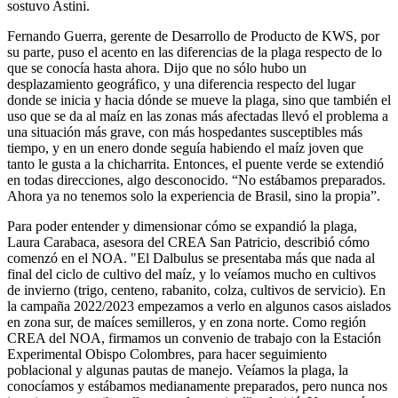
sostuvo Astini.
Fernando Guerra, gerente de Desarrollo de Producto de KWS, por
su parte, puso el acento en las diferencias de la plaga respecto de lo
que se conocía hasta ahora. Dijo que no sólo hubo un
desplazamiento geográfico, y una diferencia respecto del lugar
donde se inicia y hacia dónde se mueve la plaga, sino que también el
uso que se da al maíz en las zonas más afectadas llevó el problema a
una situación más grave, con más hospedantes susceptibles más
tiempo, y en un enero donde seguía habiendo el maíz joven que
tanto le gusta a la chicharrita. Entonces, el puente verde se extendió
en todas direcciones, algo desconocido. “No estábamos preparados.
Ahora ya no tenemos solo la experiencia de Brasil, sino la propia”.
Para poder entender y dimensionar cómo se expandió la plaga,
Laura Carabaca, asesora del CREA San Patricio, describió cómo
comenzó en el NOA. "El Dalbulus se presentaba más que nada al
final del ciclo de cultivo del maíz, y lo veíamos mucho en cultivos
de invierno (trigo, centeno, rabanito, colza, cultivos de servicio). En
la campaña 2022/2023 empezamos a verlo en algunos casos aislados
en zona sur, de maíces semilleros, y en zona norte. Como región
CREA del NOA, firmamos un convenio de trabajo con la Estación
Experimental Obispo Colombres, para hacer seguimiento
poblacional y algunas pautas de manejo. Veíamos la plaga, la
conocíamos y estábamos medianamente preparados, pero nunca nos