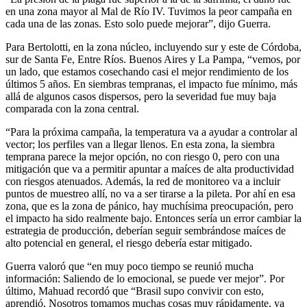
en una zona mayor al Mal de Río IV. Tuvimos la peor campaña en
cada una de las zonas. Esto solo puede mejorar”, dijo Guerra.
Para Bertolotti, en la zona núcleo, incluyendo sur y este de Córdoba,
sur de Santa Fe, Entre Ríos. Buenos Aires y La Pampa, “vemos, por
un lado, que estamos cosechando casi el mejor rendimiento de los
últimos 5 años. En siembras tempranas, el impacto fue mínimo, más
allá de algunos casos dispersos, pero la severidad fue muy baja
comparada con la zona central.
“Para la próxima campaña, la temperatura va a ayudar a controlar al
vector; los perfiles van a llegar llenos. En esta zona, la siembra
temprana parece la mejor opción, no con riesgo 0, pero con una
mitigación que va a permitir apuntar a maíces de alta productividad
con riesgos atenuados. Además, la red de monitoreo va a incluir
puntos de muestreo allí, no va a ser tirarse a la pileta. Por ahí en esa
zona, que es la zona de pánico, hay muchísima preocupación, pero
el impacto ha sido realmente bajo. Entonces sería un error cambiar la
estrategia de producción, deberían seguir sembrándose maíces de
alto potencial en general, el riesgo debería estar mitigado.
Guerra valoró que “en muy poco tiempo se reunió mucha
información: Saliendo de lo emocional, se puede ver mejor”. Por
último, Mahuad recordó que “Brasil supo convivir con esto,
aprendió, Nosotros tomamos muchas cosas muy rápidamente, ya