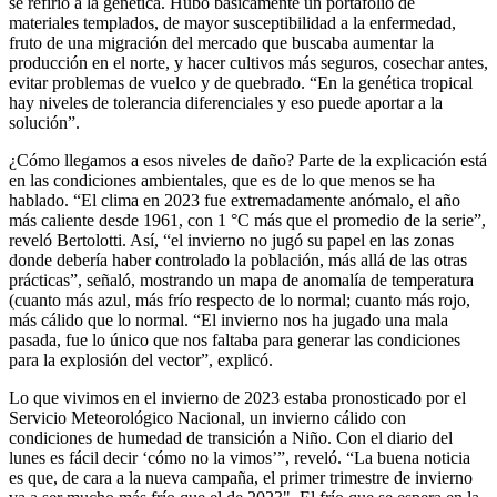
se refirió a la genética. Hubo básicamente un portafolio de
materiales templados, de mayor susceptibilidad a la enfermedad,
fruto de una migración del mercado que buscaba aumentar la
producción en el norte, y hacer cultivos más seguros, cosechar antes,
evitar problemas de vuelco y de quebrado. “En la genética tropical
hay niveles de tolerancia diferenciales y eso puede aportar a la
solución”.
¿Cómo llegamos a esos niveles de daño? Parte de la explicación está
en las condiciones ambientales, que es de lo que menos se ha
hablado. “El clima en 2023 fue extremadamente anómalo, el año
más caliente desde 1961, con 1 °C más que el promedio de la serie”,
reveló Bertolotti. Así, “el invierno no jugó su papel en las zonas
donde debería haber controlado la población, más allá de las otras
prácticas”, señaló, mostrando un mapa de anomalía de temperatura
(cuanto más azul, más frío respecto de lo normal; cuanto más rojo,
más cálido que lo normal. “El invierno nos ha jugado una mala
pasada, fue lo único que nos faltaba para generar las condiciones
para la explosión del vector”, explicó.
Lo que vivimos en el invierno de 2023 estaba pronosticado por el
Servicio Meteorológico Nacional, un invierno cálido con
condiciones de humedad de transición a Niño. Con el diario del
lunes es fácil decir ‘cómo no la vimos’”, reveló. “La buena noticia
es que, de cara a la nueva campaña, el primer trimestre de invierno