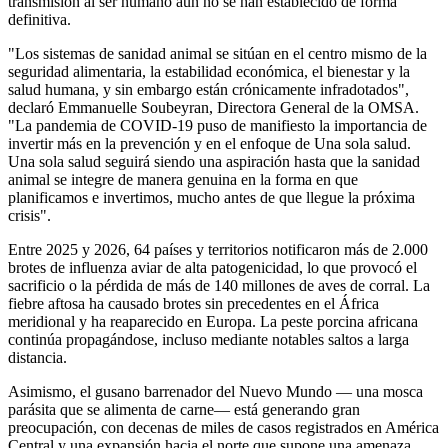
transmisión al ser humano aún no se han establecido de forma
definitiva.
"Los sistemas de sanidad animal se sitúan en el centro mismo de la
seguridad alimentaria, la estabilidad económica, el bienestar y la
salud humana, y sin embargo están crónicamente infradotados",
declaró Emmanuelle Soubeyran, Directora General de la OMSA.
"La pandemia de COVID-19 puso de manifiesto la importancia de
invertir más en la prevención y en el enfoque de Una sola salud.
Una sola salud seguirá siendo una aspiración hasta que la sanidad
animal se integre de manera genuina en la forma en que
planificamos e invertimos, mucho antes de que llegue la próxima
crisis".
Entre 2025 y 2026, 64 países y territorios notificaron más de 2.000
brotes de influenza aviar de alta patogenicidad, lo que provocó el
sacrificio o la pérdida de más de 140 millones de aves de corral. La
fiebre aftosa ha causado brotes sin precedentes en el África
meridional y ha reaparecido en Europa. La peste porcina africana
continúa propagándose, incluso mediante notables saltos a larga
distancia.
Asimismo, el gusano barrenador del Nuevo Mundo — una mosca
parásita que se alimenta de carne— está generando gran
preocupación, con decenas de miles de casos registrados en América
Central y una expansión hacia el norte que supone una amenaza