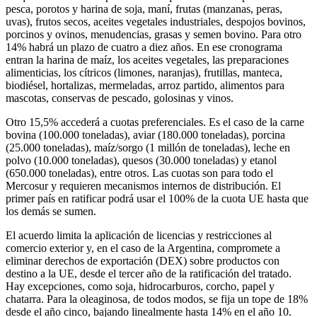
pesca, porotos y harina de soja, maní, frutas (manzanas, peras,
uvas), frutos secos, aceites vegetales industriales, despojos bovinos,
porcinos y ovinos, menudencias, grasas y semen bovino. Para otro
14% habrá un plazo de cuatro a diez años. En ese cronograma
entran la harina de maíz, los aceites vegetales, las preparaciones
alimenticias, los cítricos (limones, naranjas), frutillas, manteca,
biodiésel, hortalizas, mermeladas, arroz partido, alimentos para
mascotas, conservas de pescado, golosinas y vinos.
Otro 15,5% accederá a cuotas preferenciales. Es el caso de la carne
bovina (100.000 toneladas), aviar (180.000 toneladas), porcina
(25.000 toneladas), maíz/sorgo (1 millón de toneladas), leche en
polvo (10.000 toneladas), quesos (30.000 toneladas) y etanol
(650.000 toneladas), entre otros. Las cuotas son para todo el
Mercosur y requieren mecanismos internos de distribución. El
primer país en ratificar podrá usar el 100% de la cuota UE hasta que
los demás se sumen.
El acuerdo limita la aplicación de licencias y restricciones al
comercio exterior y, en el caso de la Argentina, compromete a
eliminar derechos de exportación (DEX) sobre productos con
destino a la UE, desde el tercer año de la ratificación del tratado.
Hay excepciones, como soja, hidrocarburos, corcho, papel y
chatarra. Para la oleaginosa, de todos modos, se fija un tope de 18%
desde el año cinco, bajando linealmente hasta 14% en el año 10.