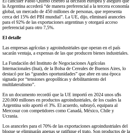
El canciller Pablo Quirno celebró la decisión europea y aseguró que
la Argentina accederá “de manera preferencial a la tercera economía
global, un mercado de 450 millones de personas, que representa
cerca del 15% del PBI mundial”. La UE, dijo, eliminará aranceles
para el 92% de las exportaciones argentinas y otorgará acceso
preferencial para otro 7,5%.
El detalle
Las empresas agrícolas y agroindustriales que operan en el país
sacarán ventaja, a expensas de las que producen bienes industriales.
La Fundación del Instituto de Negociaciones Agrícolas
Internacionales (Inai), de la Bolsa de Cereales de Buenos Aires, lo
destacó por las “grandes oportunidades” que abre en una época
signada por “tensiones geopolíticas y debilitamiento del
multilateralismo”.
En un documento recordó que la UE importó en 2024 unos u$s
220.000 millones en productos agroindustriales, de los cuales la
Argentina solo aportó el 3%. El acuerdo, subrayó, equipara al
Mercosur con competidores como Canadá, México, Chile y
Ucrania.
Los aranceles para el 70% de las exportaciones agroindustriales del
bloque se eliminarán apenas se ratifique el trato. Son productos de la