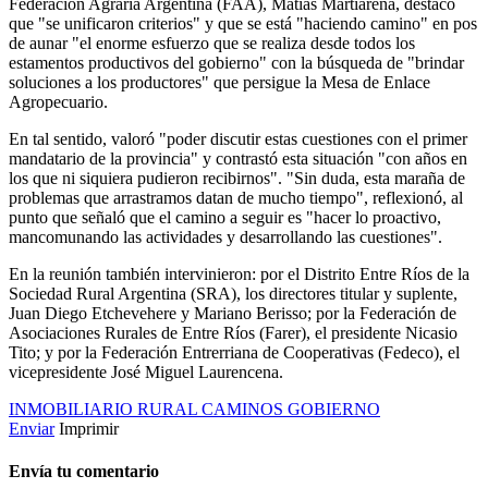
Federación Agraria Argentina (FAA), Matías Martiarena, destacó
que "se unificaron criterios" y que se está "haciendo camino" en pos
de aunar "el enorme esfuerzo que se realiza desde todos los
estamentos productivos del gobierno" con la búsqueda de "brindar
soluciones a los productores" que persigue la Mesa de Enlace
Agropecuario.
En tal sentido, valoró "poder discutir estas cuestiones con el primer
mandatario de la provincia" y contrastó esta situación "con años en
los que ni siquiera pudieron recibirnos". "Sin duda, esta maraña de
problemas que arrastramos datan de mucho tiempo", reflexionó, al
punto que señaló que el camino a seguir es "hacer lo proactivo,
mancomunando las actividades y desarrollando las cuestiones".
En la reunión también intervinieron: por el Distrito Entre Ríos de la
Sociedad Rural Argentina (SRA), los directores titular y suplente,
Juan Diego Etchevehere y Mariano Berisso; por la Federación de
Asociaciones Rurales de Entre Ríos (Farer), el presidente Nicasio
Tito; y por la Federación Entrerriana de Cooperativas (Fedeco), el
vicepresidente José Miguel Laurencena.
INMOBILIARIO RURAL
CAMINOS
GOBIERNO
Enviar
Imprimir
Envía tu comentario