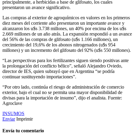
principalmente, a herbicidas a base de glifosato, los cuales
presentaron un avance significativo.
Las compras al exterior de agroquímicos en valores en los primeros
diez meses del corriente año presentaron un importante avance y
alcanzaron los u$s 3.738 millones, un 40% por encima de los u$s
2.669 millones de un año atrás. La expansión respondió a un avance
del 56% de las compras de glifosato (u$s 1.166 millones), un
crecimiento del 19,6% de los abonos nitrogenados (u$s 954
millones) y un incremento del glifosato del 92% (u$s 550 millones).
“Las perspectivas para los fertilizantes siguen siendo positivas ante
la prolongación del conflicto bélico”, señaló Alejandro Oviedo,
director de IES, quien subrayó que en Argentina “se podría
continuar sustituyendo importaciones”.
“Por otro lado, continúa el riesgo de administración de comercio
exterior, bajo el cual no se permita una mayor disponibilidad de
divisas para la importación de insumo”, dijo el analista. Fuente:
Agroclave
INSUMOS
Enviar
Imprimir
Envía tu comentario