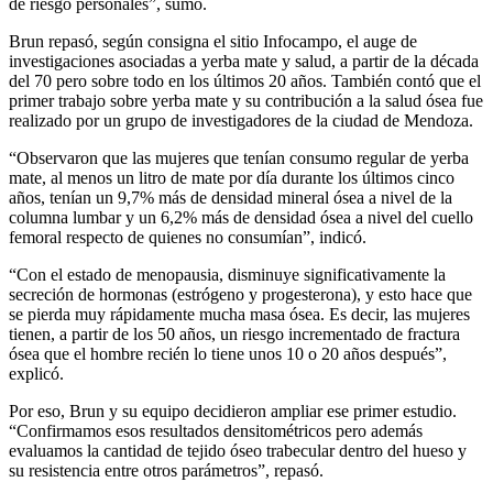
de riesgo personales”, sumó.
Brun repasó, según consigna el sitio Infocampo, el auge de
investigaciones asociadas a yerba mate y salud, a partir de la década
del 70 pero sobre todo en los últimos 20 años. También contó que el
primer trabajo sobre yerba mate y su contribución a la salud ósea fue
realizado por un grupo de investigadores de la ciudad de Mendoza.
“Observaron que las mujeres que tenían consumo regular de yerba
mate, al menos un litro de mate por día durante los últimos cinco
años, tenían un 9,7% más de densidad mineral ósea a nivel de la
columna lumbar y un 6,2% más de densidad ósea a nivel del cuello
femoral respecto de quienes no consumían”, indicó.
“Con el estado de menopausia, disminuye significativamente la
secreción de hormonas (estrógeno y progesterona), y esto hace que
se pierda muy rápidamente mucha masa ósea. Es decir, las mujeres
tienen, a partir de los 50 años, un riesgo incrementado de fractura
ósea que el hombre recién lo tiene unos 10 o 20 años después”,
explicó.
Por eso, Brun y su equipo decidieron ampliar ese primer estudio.
“Confirmamos esos resultados densitométricos pero además
evaluamos la cantidad de tejido óseo trabecular dentro del hueso y
su resistencia entre otros parámetros”, repasó.