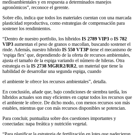
medioambientales y en respuesta a determinados manejos
agronómicos”, reconoce el gerente.
Sobre ello, indica que todos los materiales cuentan con una marcada
plasticidad reproductiva, como estrategias de compensación para
sostener los rendimientos.
“Dentro de nuestro portfolio, los híbridos
IS 2789 VIP3
o
IS 782
VIP3
aumentan el peso de granos o macollan, buscando sostener el
rinde. Además, nuestro híbrido
IS 550 VT3P
tiene el mecanismo de
‘espiga flex’ que, dependiendo de la oferta de recursos ambientales,
ajusta el tamaño de la espiga variando el número de hileras. Otra
estrategia es la
IS 2738 MGRR2/RR2
, un material que tiene la
habilidad de desarrollar una segunda espiga, cuando
el ambiente le ofrece los recursos ambientales”, detalla.
En conclusión, añade que, bajo condiciones de siembra tardía, los
híbridos actuales son muy eficientes en captar todos los recursos que
el ambiente le ofrece. De dicho modo, con menos recursos son más
estables, mientras que con más recursos disponibles se potencian.
Para concluir, puntualiza sobre dos cuestiones importantes y
conectadas: napa freática y nutrición vegetal.
“Para planificar la estrategia de fertilización en lotes que padecieron