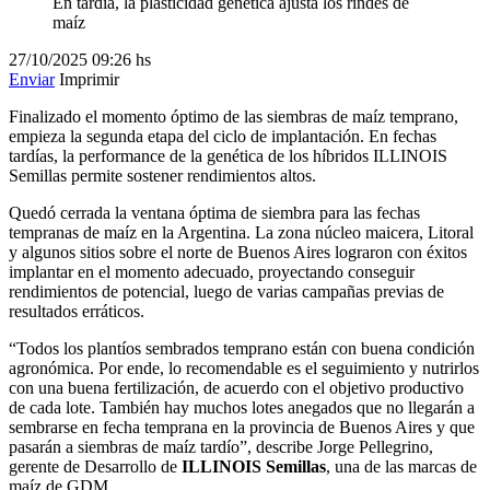
En tardía, la plasticidad genética ajusta los rindes de
maíz
27/10/2025
09:26 hs
Enviar
Imprimir
Finalizado el momento óptimo de las siembras de maíz temprano,
empieza la segunda etapa del ciclo de implantación. En fechas
tardías, la performance de la genética de los híbridos ILLINOIS
Semillas permite sostener rendimientos altos.
Quedó cerrada la ventana óptima de siembra para las fechas
tempranas de maíz en la Argentina. La zona núcleo maicera, Litoral
y algunos sitios sobre el norte de Buenos Aires lograron con éxitos
implantar en el momento adecuado, proyectando conseguir
rendimientos de potencial, luego de varias campañas previas de
resultados erráticos.
“Todos los plantíos sembrados temprano están con buena condición
agronómica. Por ende, lo recomendable es el seguimiento y nutrirlos
con una buena fertilización, de acuerdo con el objetivo productivo
de cada lote. También hay muchos lotes anegados que no llegarán a
sembrarse en fecha temprana en la provincia de Buenos Aires y que
pasarán a siembras de maíz tardío”, describe Jorge Pellegrino,
gerente de Desarrollo de
ILLINOIS Semillas
, una de las marcas de
maíz de GDM.