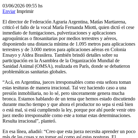
03/06/2026
09:55 hs
Enviar
Imprimir
El director de Federación Agraria Argentina, Matías Martiarena,
criticó el fallo de la vocal María Fernanda Miotti, quien dictó el cese
inmediato de fumigaciones, pulverizaciones y aplicaciones
agroquímicas o fitosanitarias por medios terrestres y aéreos,
disponiendo una distancia mínima de 1.095 metros para aplicaciones
terrestres y de 3.000 metros para aplicaciones aéreas en Colonia
Ensayo y Aldea Brasilera. También brindó detalles sobre su
participación en la Asamblea de la Organización Mundial de
Sanidad Animal (OMSA), realizada en París, donde se debatieron
problemáticas sanitarias globales.
“Acá, en Argentina, jueces irresponsables como esta señora toman
estas tesituras de manera irracional. Tal vez haciendo caso a una
presión inmobiliaria, no lo sé, pero sinceramente genera mucha
bronca. Estamos hablando de un tema que hemos estado discutiendo
durante mucho tiempo y que ahora el productor no sepa si está bien
o está mal, si está cumpliendo la ley, porque por ahí puede venir otro
juez medio irresponsable como este a tomar estas determinaciones.
Resulta irracional”, planteó.
En esa línea, añadió: “Creo que esta jueza necesita aprender un poco
más de las cosas y no tomar así como así estas posturas. El