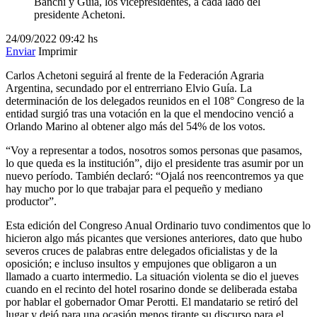
Banchi y Guía, los vicepresidentes, a cada lado del
presidente Achetoni.
24/09/2022
09:42 hs
Enviar
Imprimir
Carlos Achetoni seguirá al frente de la Federación Agraria
Argentina, secundado por el entrerriano Elvio Guía. La
determinación de los delegados reunidos en el 108° Congreso de la
entidad surgió tras una votación en la que el mendocino venció a
Orlando Marino al obtener algo más del 54% de los votos.
“Voy a representar a todos, nosotros somos personas que pasamos,
lo que queda es la institución”, dijo el presidente tras asumir por un
nuevo período. También declaró: “Ojalá nos reencontremos ya que
hay mucho por lo que trabajar para el pequeño y mediano
productor”.
Esta edición del Congreso Anual Ordinario tuvo condimentos que lo
hicieron algo más picantes que versiones anteriores, dato que hubo
severos cruces de palabras entre delegados oficialistas y de la
oposición; e incluso insultos y empujones que obligaron a un
llamado a cuarto intermedio. La situación violenta se dio el jueves
cuando en el recinto del hotel rosarino donde se deliberada estaba
por hablar el gobernador Omar Perotti. El mandatario se retiró del
lugar y dejó para una ocasión menos tirante su discurso para el