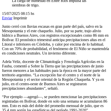
La carga de humedad en Entre Ríos impulsa las
siembras de trigo.
15/07/2025
08:15 hs
Enviar
Imprimir
Junio cerró con lluvias escasas en gran parte del país, salvo en la
Mesopotamia y el este chaqueño. Julio, por su parte, trajo alivio
hídrico a Buenos Aires, con registros excepcionales como 86 mm en
Bolívar. El pronóstico trimestral anticipa precipitaciones altas en el
Litoral e inferiores en Córdoba, y calor por encima de lo habitual.
Con un 70% de probabilidad, el fenómeno de El Niño se mantendría
en condiciones neutrales. Un invierno diferente.
Adela Veliz, docente de Climatología y Fenología Agrícolas en la
Fauba, comentó a Sobre la Tierra que las precipitaciones de junio
fueron menores a las habituales para la época en la mayor parte del
territorio argentino. “La excepción fue el centro y el norte de la
Mesopotamia y el sector oriental de la Región Chaqueña. Y ya en
julio, en el centro-oeste de Buenos Aires se registraron
precipitaciones abundantes”, señaló.
“Por ejemplo —agregó—, se pueden mencionar las precipitaciones
registradas en Bolívar, donde en solo una semana se acumularon 86
mm. Esto es más del doble del promedio mensual de julio, que es
35,4 mm según las estadísticas del período 1991-2020”.