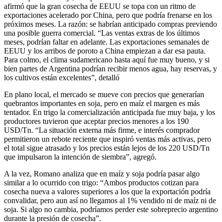
afirmó que la gran cosecha de EEUU se topa con un ritmo de
exportaciones acelerado por China, pero que podría frenarse en los
próximos meses. La razón: se habrían anticipado compras previendo
una posible guerra comercial. “Las ventas extras de los últimos
meses, podrían faltar en adelante. Las exportaciones semanales de
EEUU y los arribos de poroto a China empiezan a dar esa pauta.
Para colmo, el clima sudamericano hasta aquí fue muy bueno, y si
bien partes de Argentina podrían recibir menos agua, hay reservas, y
los cultivos están excelentes”, detalló
En plano local, el mercado se mueve con precios que generarían
quebrantos importantes en soja, pero en maíz el margen es más
tentador. En trigo la comercialización anticipada fue muy baja, y los
productores tuvieron que aceptar precios menores a los 190
USD/Tn. “La situación externa más firme, e interés comprador
permitieron un rebote reciente que inspiró ventas más activas, pero
el total sigue atrasado y los precios están lejos de los 220 USD/Tn
que impulsaron la intención de siembra”, agregó.
A la vez, Romano analiza que en maíz y soja podría pasar algo
similar a lo ocurrido con trigo: “Ambos productos cotizan para
cosecha nueva a valores superiores a los que la exportación podría
convalidar, pero aun así no llegamos al 1% vendido ni de maíz ni de
soja. Si algo no cambia, podríamos perder este sobreprecio argentino
durante la presión de cosecha”.